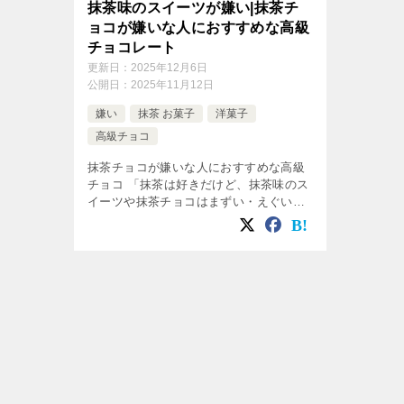
抹茶味のスイーツが嫌い|抹茶チ
ョコが嫌いな人におすすめな高級
チョコレート
更新日：
2025年12月6日
公開日：
2025年11月12日
嫌い
抹茶 お菓子
洋菓子
高級チョコ
抹茶チョコが嫌いな人におすすめな高級
チョコ 「抹茶は好きだけど、抹茶味のス
イーツや抹茶チョコはまずい・えぐい」
と感じる人に向けて、 なぜ抹茶チョコは
まずいのか？ その理由を食品科学の視点
から整理しつつ、 代わりに選びたい […]