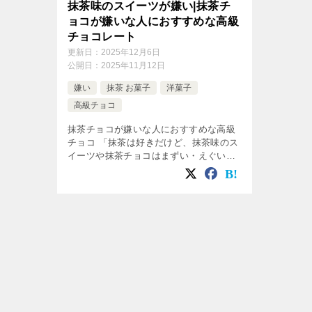
抹茶味のスイーツが嫌い|抹茶チ
ョコが嫌いな人におすすめな高級
チョコレート
更新日：
2025年12月6日
公開日：
2025年11月12日
嫌い
抹茶 お菓子
洋菓子
高級チョコ
抹茶チョコが嫌いな人におすすめな高級
チョコ 「抹茶は好きだけど、抹茶味のス
イーツや抹茶チョコはまずい・えぐい」
と感じる人に向けて、 なぜ抹茶チョコは
まずいのか？ その理由を食品科学の視点
から整理しつつ、 代わりに選びたい […]