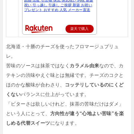
結婚 出産 引出物 快気 快気祝い 内祝 新築
祝い 引っ越し 引越し ご挨拶 新築 お祝い
プレゼント おすすめ 人気 メーカー直送
楽天で購入
北海道・十勝のチーズを使ったフロマージュブリュ
レ。
苦味のソースは抹茶ではなく
カラメル由来
なので、カ
テキンの渋味やえぐ味とは無縁です。チーズのコクと
ほのかな酸味が合わさり、
コッテリしているのにくど
くない
バランスに仕上がっています。
「ビターさは欲しいけれど、抹茶の苦味だけはダメ」
という人にとって、
方向性が違う“心地よい苦味”を楽
しめる代替スイーツ
になります。