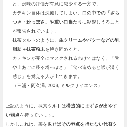
と、渋味の評価が有意に減少する一方で、
カテキン自体は沈殿してしまい、
口の中での「ざら
つき・粉っぽさ」や重い口当たり
に影響しうること
が報告されています。
抹茶タルトのように、
生クリームやバターなどの乳
脂肪＋抹茶粉末
を焼き固めると、
カテキンが完全にマスクされるわけではなく、「舌
や上あごに残る粉っぽさ」「食べ進めると喉が渇く
感じ」を覚える人が出てきます。
（三浦・阿久澤, 2008, ミルクサイエンス）
上記のように、抹茶タルトは
構造的にまずさが出やす
い弱点
を持っています。
しかしこれは、裏を返せば
その弱点を持たない代替タ