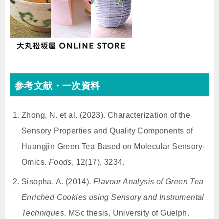
参考文献・一次資料
Zhong, N. et al. (2023). Characterization of the
Sensory Properties and Quality Components of
Huangjin Green Tea Based on Molecular Sensory-
Omics.
Foods
, 12(17), 3234.
Sisopha, A. (2014).
Flavour Analysis of Green Tea
Enriched Cookies using Sensory and Instrumental
Techniques
. MSc thesis, University of Guelph.