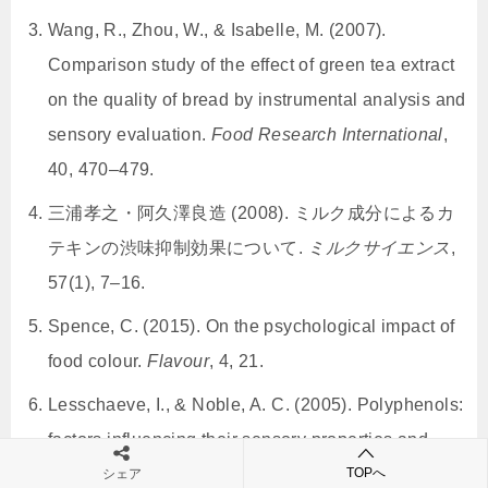
Wang, R., Zhou, W., & Isabelle, M. (2007).
Comparison study of the effect of green tea extract
on the quality of bread by instrumental analysis and
sensory evaluation.
Food Research International
,
40, 470–479.
三浦孝之・阿久澤良造 (2008). ミルク成分によるカ
テキンの渋味抑制効果について.
ミルクサイエンス
,
57(1), 7–16.
Spence, C. (2015). On the psychological impact of
food colour.
Flavour
, 4, 21.
Lesschaeve, I., & Noble, A. C. (2005). Polyphenols:
factors influencing their sensory properties and
their effects on food and beverage preferences.
TOPへ
シェア