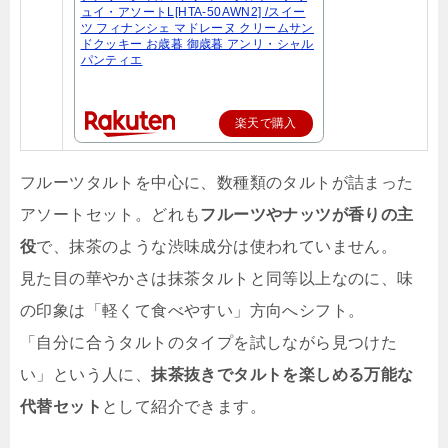
ュイ・アソートL[HTA-50AWN2] /スイー
ツ フィナンシェ マドレーヌ クリームサン
ドクッキー お歳暮 御歳暮 アンリ・シャル
パンティエ
楽天で購入
フルーツタルトを中心に、数種類のタルトが詰まった
アソートセット。どれも
フルーツやナッツが香りの主
役
で、抹茶のような渋味成分は使われていません。
見た目の華やかさは抹茶タルトと同等以上なのに、味
の印象は「軽くて食べやすい」方向へシフト。
「自分に合うタルトのタイプを試しながら見つけた
い」という人に、
抹茶抜きでタルトを楽しめる万能な
代替セット
として紹介できます。