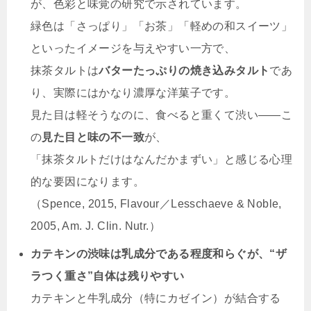
が、色彩と味覚の研究で示されています。
緑色は「さっぱり」「お茶」「軽めの和スイーツ」
といったイメージを与えやすい一方で、
抹茶タルトは
バターたっぷりの焼き込みタルト
であ
り、実際にはかなり濃厚な洋菓子です。
見た目は軽そうなのに、食べると重くて渋い――こ
の
見た目と味の不一致
が、
「抹茶タルトだけはなんだかまずい」と感じる心理
的な要因になります。
（Spence, 2015, Flavour／Lesschaeve & Noble,
2005, Am. J. Clin. Nutr.）
カテキンの渋味は乳成分である程度和らぐが、“ザ
ラつく重さ”自体は残りやすい
カテキンと牛乳成分（特にカゼイン）が結合する