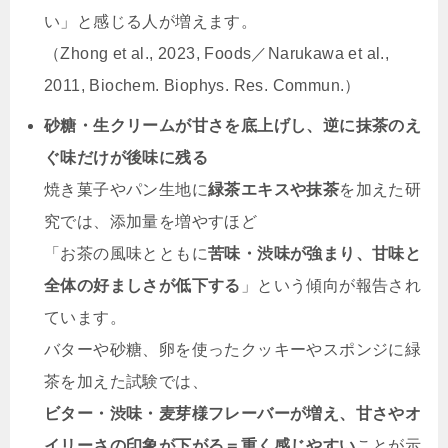
い」と感じる人が増えます。
（Zhong et al., 2023, Foods／Narukawa et al.,
2011, Biochem. Biophys. Res. Commun.）
砂糖・生クリームが甘さを底上げし、逆に抹茶のえ
ぐ味だけが後味に残る
焼き菓子やパン生地に
緑茶エキスや抹茶
を加えた研
究では、添加量を増やすほど
「お茶の風味とともに
苦味・渋味が強まり、甘味と
全体の好ましさが低下する
」という傾向が報告され
ています。
バターや砂糖、卵を使ったクッキーやスポンジに緑
茶を加えた試験では、
ビター・渋味・麦芽様フレーバーが増え、甘さやオ
イリーさの印象が下がる＝重く感じやすい
ことが示