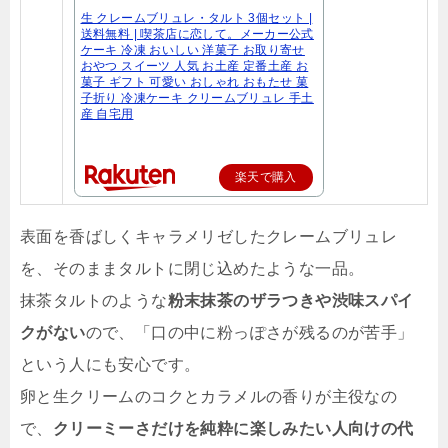
生 クレームブリュレ・タルト 3個セット |
送料無料 | 喫茶店に恋して。メーカー公式
ケーキ 冷凍 おいしい 洋菓子 お取り寄せ
おやつ スイーツ 人気 お土産 定番土産 お
菓子 ギフト 可愛い おしゃれ おもたせ 菓
子折り 冷凍ケーキ クリームブリュレ 手土
産 自宅用
楽天で購入
表面を香ばしくキャラメリゼしたクレームブリュレ
を、そのままタルトに閉じ込めたような一品。
抹茶タルトのような
粉末抹茶のザラつきや渋味スパイ
クがない
ので、「口の中に粉っぽさが残るのが苦手」
という人にも安心です。
卵と生クリームのコクとカラメルの香りが主役なの
で、
クリーミーさだけを純粋に楽しみたい人向けの代