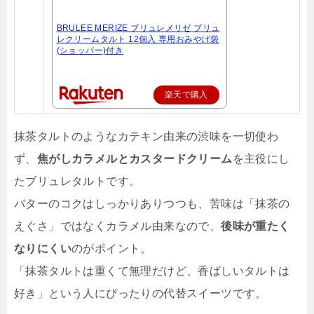
BRULEE MERIZE ブリュレメリゼ ブリュ
レクリームタルト 12個入 専用おみやげ袋
(ショッパー)付き
楽天で購入
抹茶タルトのようなカテキン由来の渋味を一切使わ
ず、
焦がしカラメルとカスタードクリーム
を主役にし
たブリュレタルトです。
バターのコクはしっかりありつつも、苦味は「抹茶の
えぐさ」ではなくカラメル由来なので、
後味が重たく
なりにくい
のがポイント。
「抹茶タルトは重くて無理だけど、香ばしいタルトは
好き」という人にぴったりの代替スイーツです。