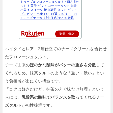
ドゥーブルフロマージュタルト 4個入 5セ
ット お菓子 ギフト コーヒータルト 珈琲
小分け スイーツ 焼き菓子 タルト ギフト
プレゼント 出産 お礼 お返し お祝い の
しチーズケ ーキ 誕生日 内祝い お歳暮
楽天で購入
ベイクドとレア、2層仕立てのチーズクリームを合わせ
たフロマージュタルト。
チーズ由来の
ほのかな酸味がバターの重さを分散
して
くれるため、抹茶タルトのような「重い・渋い」とい
う負担感が出にくい構造です。
「コクは好きだけど、抹茶のえぐ味だけ無理」という
人には、
乳酸系の酸味でバランスを取ってくれるチー
ズタルト
が相性抜群です。