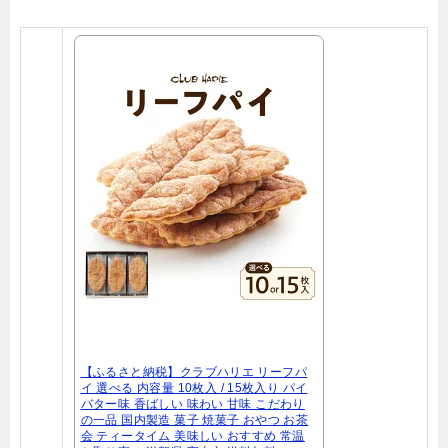
【ふるさと納税】クラブハリエ リーフパ
イ 選べる 内容量 10枚入 / 15枚入り パイ
バター味 香ばしい 味わい 甘味 こだわり
の一品 国内製造 菓子 焼菓子 おやつ お茶
会 ティータイム 美味しい おすすめ 常温