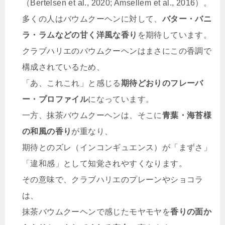
（Bertelsen et al., 2020; Amsellem et al., 2016）。
多くの人はバウムクーヘンに対して、
バター・バニ
ラ・ラムなどの甘く洋風な香り
を期待しています。
クラブハリエのバウムクーヘンはまさにこの香調で
構成されているため、
「あ、これこれ」と感じる
期待どおりのフレーバ
ー・プロファイル
になっています。
一方、抹茶バウムクーヘンは、そこに
青葉・海苔様
の和風の香り
が重なり、
期待とのズレ（インコンギュエンス）が「まずさ」
「違和感」として知覚されやすくなります。
その意味で、クラブハリエのプレーンやショコラ
は、
抹茶バウムクーヘンで感じたモヤモヤを
香りの面か