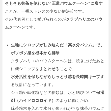
そもそも抹茶を使わない“王道バウムクーヘン”に戻す
ことが、一番ストレスの少ない解決策です。
その代表例として挙げられるのが
クラブハリエのバウ
ムクーヘン
です。
生地にシロップがしみ込んだ「高水分バウム」で、
ボソボソ感を根本から排除
クラブハリエのバウムクーヘンは、焼き上げたあと
に糖シロップをまとわせることで、
水分活性を保ちながらしっとり感を長時間キープ
す
る設計になっています。
ショ糖や転化糖などの糖類は、水と結びついて
保湿
剤（ハイドロコロイド）
のように働くため、
緑茶粉末を入れて水分が奪われがちな抹茶バウムク