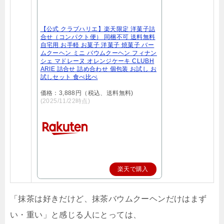
【公式 クラブハリエ】楽天限定 洋菓子詰
合せ（コンパクト便） 同梱不可 送料無料
自宅用 お手軽 お菓子 洋菓子 焼菓子 バー
ムクーヘン ミニ バウムクーヘン フィナン
シェ マドレーヌ オレンジケーキ CLUBH
ARIE 詰合せ 詰め合わせ 個包装 お試し お
試しセット 食べ比べ
価格：3,888円（税込、送料無料)
(2025/11/22時点)
楽天で購入
「抹茶は好きだけど、抹茶バウムクーヘンだけはまず
い・重い」と感じる人にとっては、