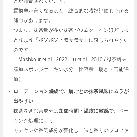
とが報告されています。
置換率が高くなるほど、総合的な嗜好評価も下がる
傾向があります。
つまり、抹茶量が多い抹茶バウムクーヘンほど
しっ
とりより「ボソボソ・モサモサ」
に感じられやすい
のです。
（Mashkour et al., 2022; Lu et al., 2010 / 緑茶粉末
添加スポンジケーキの水分・比容積・硬さ・官能評
価）
ローテーション焼成で、層ごとの抹茶風味にムラが
出やすい
抹茶を含む茶成分は
加熱時間・温度に敏感
で、ベー
キング処理により
カテキンや香気成分が変化し、味と香りのプロファ