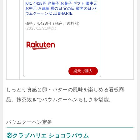
K41 4428円 洋菓子 お菓子 ギフト 御中元
お中元 お歳暮 母の日 父の日 敬老の日 バ
ウムクーヘン CLUBHARIE
価格：4,428円（税込、送料別)
(2025/11/21時点)
楽天で購入
しっとり食感と卵・バターの風味を楽しめる看板商
品。抹茶抜きでバウムクーヘンらしさを堪能。
バウムクーヘン
定番
②クラブハリエ ショコラバウム