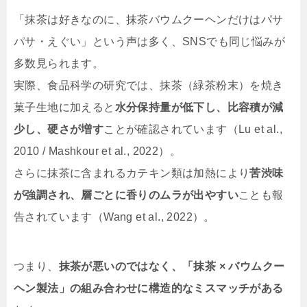
「抹茶は好きなのに、抹茶バウムクーヘンだけはパサ
パサ・えぐい」という声は多く、SNSでも同じ悩みが
多数見られます。
実際、食品科学の研究では、抹茶（緑茶粉末）を焼き
菓子生地に加えると
水分保持量が低下し、比容積が減
少し、硬さが増す
ことが確認されています（Lu et al.,
2010 / Mashkour et al., 2022）。
さらに抹茶に含まれるカテキン類は加熱により
苦渋味
が強調され、層ごとに香りのムラが出やすい
ことも報
告されています（Wang et al., 2022）。
つまり、
抹茶が悪いのではなく、「抹茶 × バウムクー
ヘン製法」の組み合わせに構造的なミスマッチがある