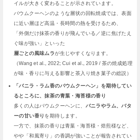
イルが大きく変わることが示されています。
バウムクーヘンのような層状の回転焼成では、表面
に近い層ほど高温・長時間の熱を受けるため、
「外側だけ抹茶の香りが飛んでいる／逆に焦げたえ
ぐ味が強い」といった
層ごとの風味ムラ
が生じやすくなります。
（Wang et al., 2022; Cui et al., 2019 / 茶の焼成処理
が味・香りに与える影響と茶入り焼き菓子の総説）
「バニラ・ラム香のバウムクーヘン」を期待してい
るところに、抹茶の青葉・海苔様の香り
多くの人はバウムクーヘンに、
バニラやラム、バタ
ーの甘い香り
を期待します。
一方で、抹茶の香りは青葉・海苔様・焙煎様など、
やや「和風寄り」の香調が強いことが報告されてい