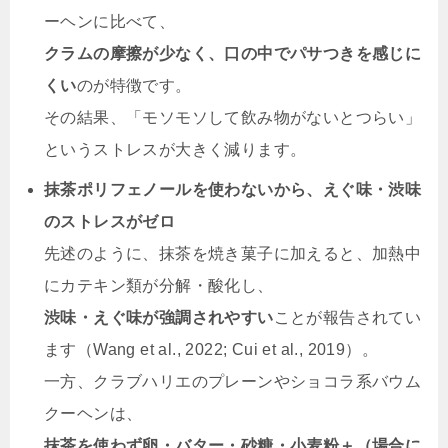
ーヘンに比べて、
クラムの摩擦が少なく、口の中でパサつきを感じに
くい
のが特徴です。
その結果、「モソモソして飲み物がないとつらい」
というストレスが大きく減ります。
抹茶ポリフェノールを使わないから、えぐ味・渋味
のストレスがゼロ
先述のように、抹茶を焼き菓子に加えると、加熱中
にカテキン類が分解・酸化し、
渋味・えぐ味が強調されやすい
ことが報告されてい
ます（Wang et al., 2022; Cui et al., 2019）。
一方、クラブハリエのプレーンやショコラ系バウム
クーヘンは、
抹茶を使わず卵・バター・砂糖・小麦粉＋（場合に